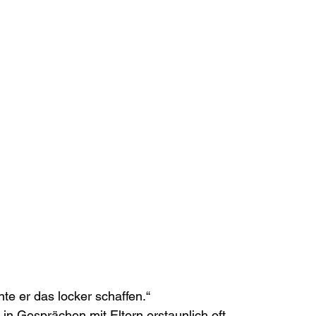
te er das locker schaffen.“
 in Gesprächen mit Eltern erstaunlich oft.