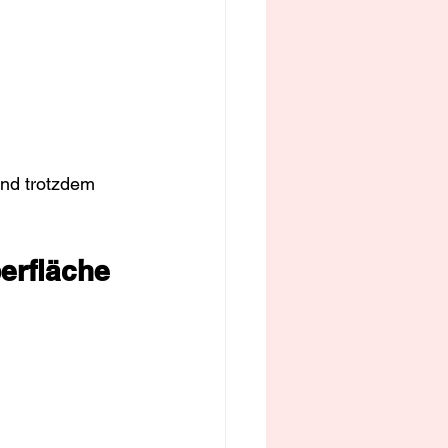
und trotzdem 
berfläche