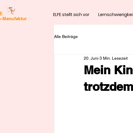
FE
ELFE stellt sich vor
Lernschwierigke
n-Manufaktur
Alle Beiträge
20. Juni
3 Min. Lesezeit
Mein Kin
trotzdem