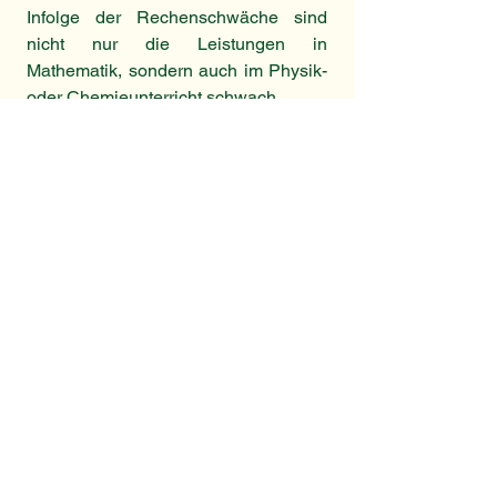
Infolge der Rechenschwäche sind
nicht nur die Leistungen in
Mathematik, sondern auch im Physik-
oder Chemieunterricht schwach.
Symptome einer Dyskalkulie erkennen
Zurück zur Navigationsseite