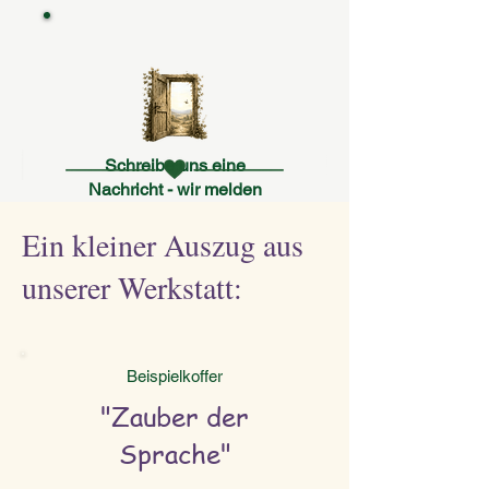
Schreibe uns eine
Nachricht - wir melden
uns persönlich zurück.
Ein kleiner Auszug aus
Klicke auf den Button.
unserer Werkstatt:
Beispielkoffer
"Zauber der
Sprache"