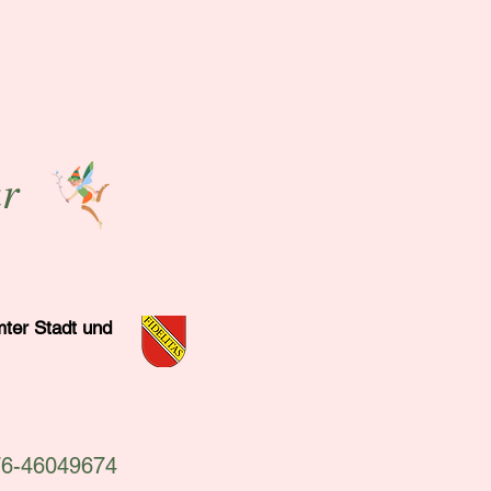
r
ter Stadt und
76-46049674