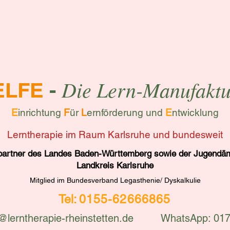
Die Lern-Manufaktu
ELFE
-
E
inrichtung
F
ür
L
ernförderung und
E
ntwicklung
Lerntherapie im Raum Karlsruhe und bundesweit
partner des Landes Baden-Württemberg sowie der Jugendäm
Landkreis Karlsruhe
Mitglied im Bundesverband Legasthenie/ Dyskalkulie
Tel:
0155-62666865
@lerntherapie-rheinstetten.de
WhatsApp: 01