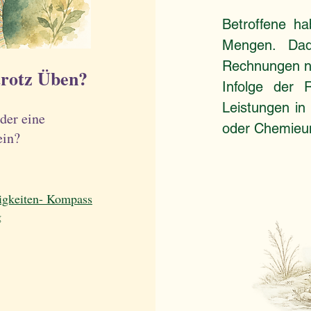
Betroffene h
Mengen. Dadu
Rechnungen nu
trotz Üben?
Infolge der 
Leistungen in
der eine
oder Chemieun
ein?
igkeiten- Kompass
g